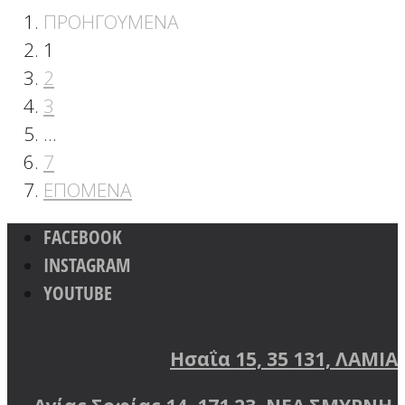
ΠΡΟΗΓΟΥΜΕΝΑ
1
2
3
…
7
ΕΠΟΜΕΝΑ
FACEBOOK
INSTAGRAM
YOUTUBE
Ησαΐα 15, 35 131, ΛΑΜΙΑ