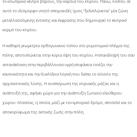
το εσωτερικό κέντρο βάρους, την καρδιά του κτιρίου. Πάνω, λοιπόν, σε
αυτό το ιδιόμορφο νοητό σπειροειδές ίχνος “ξεδιπλώνεται” μία ζώνη
μεταλλασσόμενης έντασης και έκφρασης.που δημιουργεί το κεντρικό
κορμό του κτιρίου.
Η καθαρή γεωμετρία ορθογωνικού τύπου στο ρυμοτομικό πλέγμα της
πόλης αποτυπώνεται στην κύρια όψη του κτιρίου. Η επανάληψή του σαν
αντανάκλαση στην περιβάλλουσα υγρή επιφάνεια τονίζει την
κανονικότητα και την Ευκλίδεια λογική που διέπει το σύνολο της
αρχιτεκτονικής λύσης. Η συσπείρωση της κτιριακής μάζας και η
ανάπτυξή της, αφήνει χώρο για την ανάπτυξη ζωτικού ελεύθερου
χώρου- πλατείας, η οποία, μαζί με τον εμπορικό δρόμο, αποτελεί και το
αποκορύφωμα της αστικής ζωής στην πόλη.