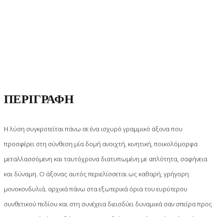
ΠΕΡΙΓΡΑΦΗ
Η λύση συγκροτείται πάνω σε ένα ισχυρό γραμμικό άξονα που
προσφέρει στη σύνθεση μία δομή ανοιχτή, κινητική, ποικολόμορφα
μεταλλασσόμενη και ταυτόχρονα διατυπωμένη με απλότητα, σαφήνεια
και δύναμη. Ο άξονας αυτός περιελίσσεται ως καθαρή, γρήγορη
μονοκονδυλιά, αρχικά πάνω στα εξωτερικά όρια του ευρύτερου
συνθετικού πεδίου και στη συνέχεια διεισδύει δυναμικά σαν σπείρα προς